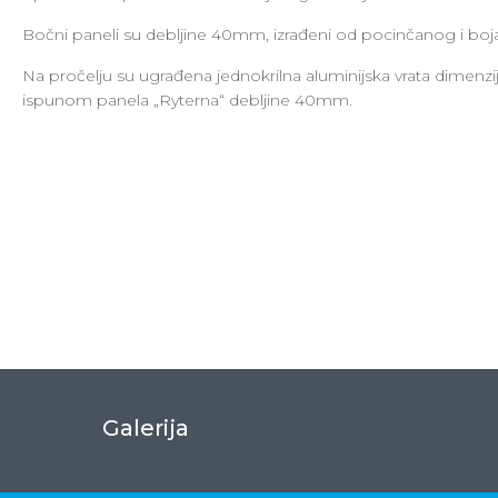
Bočni paneli su debljine 40mm, izrađeni od pocinčanog i b
Na pročelju su ugrađena jednokrilna aluminijska vrata dimenzi
ispunom panela „Ryterna“ debljine 40mm.
Galerija