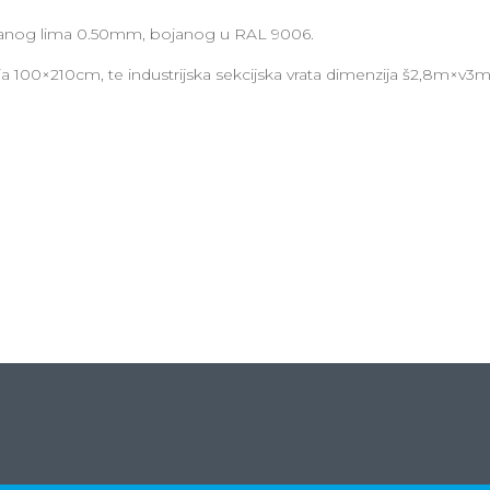
ojanog lima 0.50mm, bojanog u RAL 9006.
ja 100×210cm, te industrijska sekcijska vrata dimenzija š2,8m×v3m