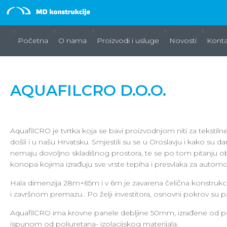
Početna
O nama
Proizvodi i usluge
Novosti
Konta
AQUAFILCRO D.O.O.
AquafilCRO je tvrtka koja se bavi proizvodnjom niti za tekstilne 
došli i u našu Hrvatsku. Smjestili su se u Oroslavju i kako su 
nemaju dovoljno skladišnog prostora, te se po tom pitanju obrat
konopa kojima izrađuju sve vrste tepiha i presvlaka za automo
Hala dimenzija 28m×65m i v 6m je zavarena čelična konstruk
i završnom premazu.. Po želji investitora, osnovni pokrov su pan
AquafilCRO ima krovne panele debljine 50mm, izrađene od p
ispunom od poliuretana- izolacijskog materijala.