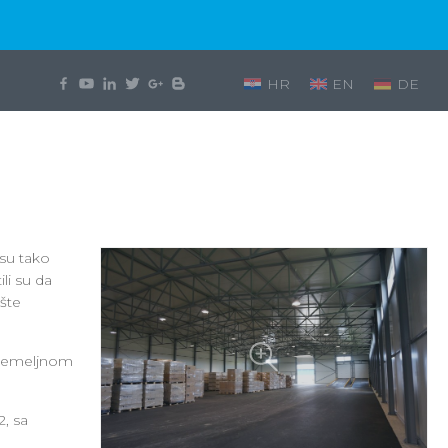
HR
EN
DE
 su tako
li su da
ište
 temeljnom
, sa