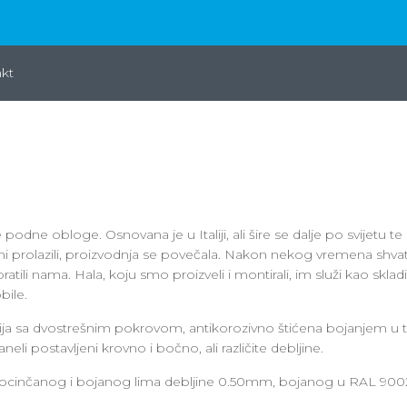
kt
podne obloge. Osnovana je u Italiji, ali šire se dalje po svijetu te
dani prolazili, proizvodnja se povečala. Nakon nekog vremena shvati
ili nama. Hala, koju smo proizveli i montirali, im služi kao sklad
bile.
cija sa dvostrešnim pokrovom, antikorozivno štićena bojanjem u
eli postavljeni krovno i bočno, ali različite debljine.
ocinčanog i bojanog lima debljine 0.50mm, bojanog u RAL 9002