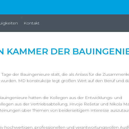
igkeiten
Kontakt
EN KAMMER DER BAUINGENI
 Tage der Bauingenieure statt, die als Anlass für die Zusammenk
 wurden. MD konstrukcije legt großen Wert auf den Beruf und da
Bauingenieure hatten die Kollegen aus der Entwicklungs- und
legen aus der Vertriebsabteilung, Hrvoje Rešetar und Nikola Mat
 Meinungen über Themen von beiderseitigem Interesse auszuta
itativ hochwertigen, professionellen und verantwortungsvollen Au