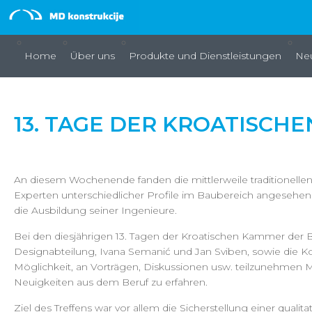
Home
Über uns
Produkte und Dienstleistungen
Neu
13. TAGE DER KROATISCH
An diesem Wochenende fanden die mittlerweile traditionellen
Experten unterschiedlicher Profile im Baubereich angesehen
die Ausbildung seiner Ingenieure.
Bei den diesjährigen 13. Tagen der Kroatischen Kammer der 
Designabteilung, Ivana Semanić und Jan Sviben, sowie die Kol
Möglichkeit, an Vorträgen, Diskussionen usw. teilzunehmen
Neuigkeiten aus dem Beruf zu erfahren.
Ziel des Treffens war vor allem die Sicherstellung einer qual