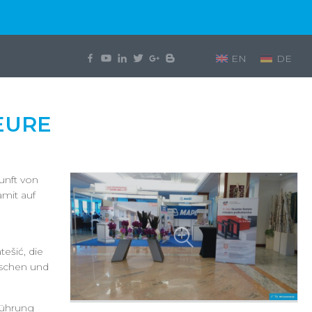
EN
DE
EURE
unft von
mit auf
ešić, die
uschen und
sführung