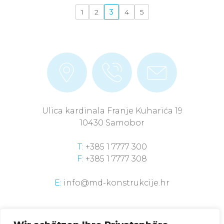
1
2
3
4
5
Ulica kardinala Franje Kuharića 19
10430 Samobor
T:
+385 1 7777 300
F:
+385 1 7777 308
E:
info@md-konstrukcije.hr